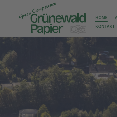
HOME
KONTAKT